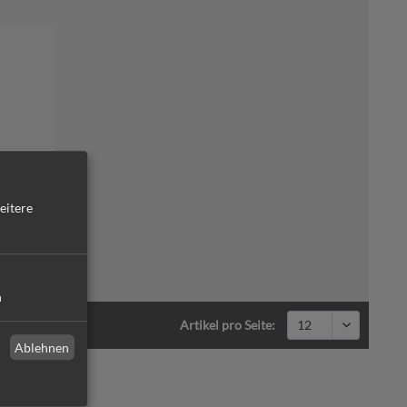
 mit
eitere
n
Artikel pro Seite:
Ablehnen