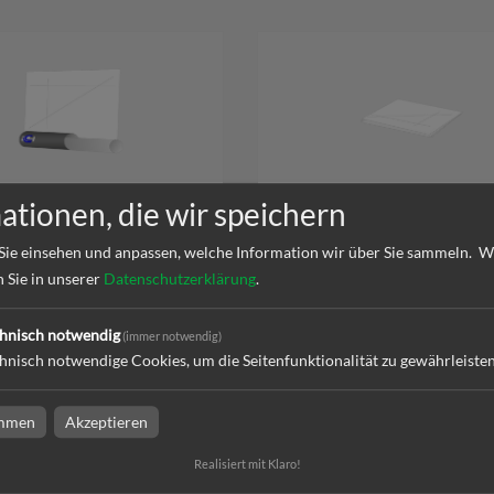
ne auf Rolle
CAD-Pläne gefaltet auf DIN A4
ationen, die wir speichern
Abheftstreifen
Sie einsehen und anpassen, welche Information wir über Sie sammeln.
W
n Sie in unserer
Datenschutzerklärung
.
l
zum Artikel
hnisch notwendig
(immer notwendig)
hnisch notwendige Cookies, um die Seitenfunktionalität zu gewährleiste
immen
Akzeptieren
äne
Realisiert mit Klaro!