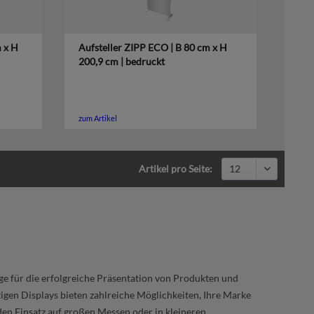
m x H
Aufsteller ZIPP ECO | B 80 cm x H
200,9 cm | bedruckt
zum Artikel
Artikel pro Seite:
e für die erfolgreiche Präsentation von Produkten und
igen Displays bieten zahlreiche Möglichkeiten, Ihre Marke
en Einsatz auf großen Messen oder in kleineren