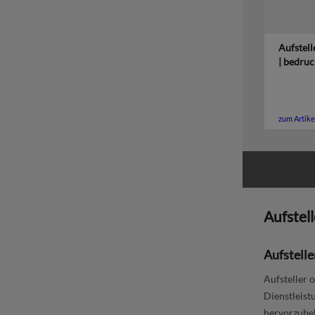
Aufstell
| bedruc
zum Artike
Aufstell
Aufstelle
Aufsteller 
Dienstleist
hervorzuheb