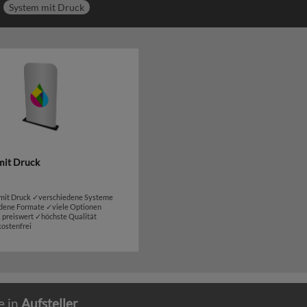
System mit Druck
mit Druck
 mit Druck ✓verschiedene Systeme
dene Formate ✓viele Optionen
 preiswert ✓höchste Qualität
ostenfrei
e in
Aufsteller