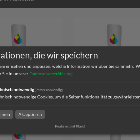
ationen, die wir speichern
Sie einsehen und anpassen, welche Information wir über Sie sammeln.
W
er ZIPP | B 120 cm x H 238
Aufsteller ZIPP | B 150 cm x H
druckt
cm | bedruckt
n Sie in unserer
Datenschutzerklärung
.
hnisch notwendig
(immer notwendig)
hnisch notwendige Cookies, um die Seitenfunktionalität zu gewährleiste
l
zum Artikel
immen
Akzeptieren
Realisiert mit Klaro!