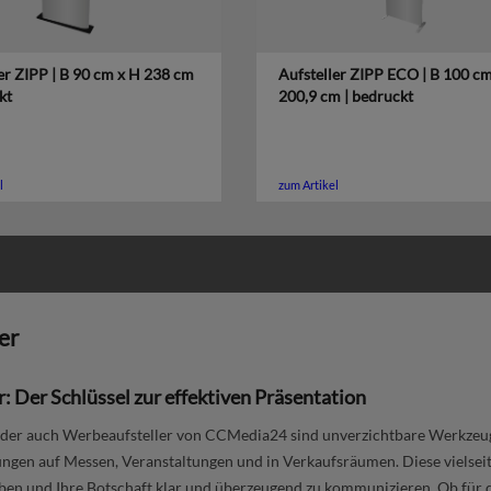
er ZIPP | B 90 cm x H 238 cm
Aufsteller ZIPP ECO | B 100 c
kt
200,9 cm | bedruckt
l
zum Artikel
er
r: Der Schlüssel zur effektiven Präsentation
oder auch Werbeaufsteller von CCMedia24 sind unverzichtbare Werkzeug
ungen auf Messen, Veranstaltungen und in Verkaufsräumen. Diese vielseit
en und Ihre Botschaft klar und überzeugend zu kommunizieren. Ob für d