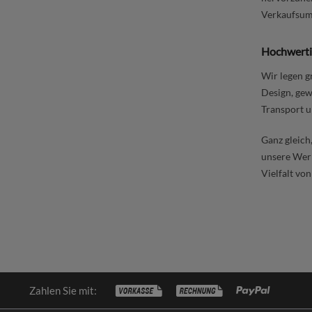
Verkaufsumg
Hochwerti
Wir legen g
Design, gew
Transport u
Ganz gleich
unsere Werb
Vielfalt vo
Zahlen Sie mit: