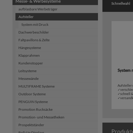
Messe- & Werbesysteme
Schnellwahl
aufblasbare Werbeträger
Aufsteller
System mit Druck
Dachwerbeschilder
Faltpavillons & Zelte
Hängesysteme
Klapprahmen
Kundenstopper
System 
Leitsysteme
Messewände
Aufsteller
MULTIFRAME Systeme
✓verschie
Outdoor Systeme
✓schnell &
✓versandk
PENGUIN Systeme
Promotion Rucksäcke
Promotion- und Messetheken
Prospektständer
Produkt
Roll-Up Displays