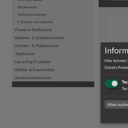
Sitzelemente
Textilspannrahmen
X-Banner und L-Banner
Planen & Stoffbanner
Rahmen- & Schildersysteme
Schilder- & Plattendruck
Inform
Textildruck
Hier können 
Aufstell
Upcycling Produkte
cm | be
Details finde
Werbe- & Eventartikel
Sonderproduktionen
Tec
Tec
zum Artike
Allen zust