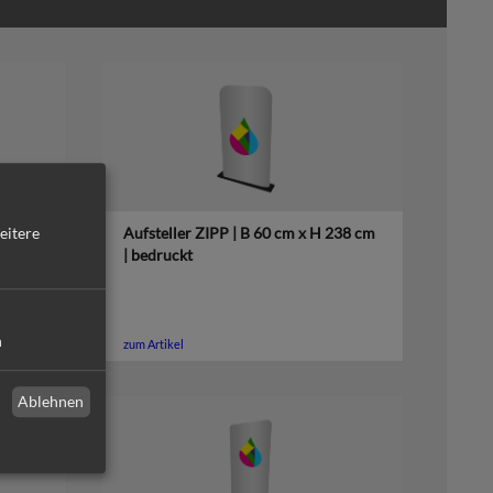
eitere
 238
Aufsteller ZIPP | B 60 cm x H 238 cm
| bedruckt
n
zum Artikel
Ablehnen