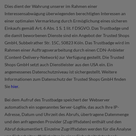
Dies dient der Wahrung unserer im Rahmen einer
Interessensabwägung überwiegenden berechtigten Interessen an
einer optimalen Vermarktung durch Ermöglichung eines sicheren
Einkaufs gemäß Art. 6 Abs. 1 S. 1 lit. f DSGVO. Das Trustbadge und
die damit beworbenen Dienste sind ein Angebot der Trusted Shops
GmbH, Subbelrather Str. 15C, 50823 Köln. Das Trustbadge wird im
Rahmen einer Auftragsverarbeitung durch einen CDN-Anbieter
(Content-Delivery-Network) zur Verfügung gestellt. Die Trusted
Shops GmbH setzt auch Dienstleister aus den USA ein. Ein
angemessenes Datenschutzniveau ist sichergestellt. Weitere
Informationen zum Datenschutz der Trusted Shops GmbH finden
Sie
hier
.
Bei dem Aufruf des Trustbadge speichert der Webserver
automatisch ein sogenanntes Server-Logfile, das auch Ihre IP-
Adresse, Datum und Uhrzeit des Abrufs, übertragene Datenmenge
und den anfragenden Provider (Zugriffsdaten) enthält und den
Abruf dokumentiert. Einzelne Zugriffsdaten werden für die Analyse