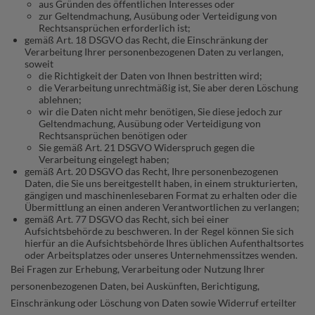
aus Gründen des öffentlichen Interesses oder
zur Geltendmachung, Ausübung oder Verteidigung von
Rechtsansprüchen erforderlich ist;
gemäß Art. 18 DSGVO das Recht, die Einschränkung der
Verarbeitung Ihrer personenbezogenen Daten zu verlangen,
soweit
die Richtigkeit der Daten von Ihnen bestritten wird;
die Verarbeitung unrechtmäßig ist, Sie aber deren Löschung
ablehnen;
wir die Daten nicht mehr benötigen, Sie diese jedoch zur
Geltendmachung, Ausübung oder Verteidigung von
Rechtsansprüchen benötigen oder
Sie gemäß Art. 21 DSGVO Widerspruch gegen die
Verarbeitung eingelegt haben;
gemäß Art. 20 DSGVO das Recht, Ihre personenbezogenen
Daten, die Sie uns bereitgestellt haben, in einem strukturierten,
gängigen und maschinenlesebaren Format zu erhalten oder die
Übermittlung an einen anderen Verantwortlichen zu verlangen;
gemäß Art. 77 DSGVO das Recht, sich bei einer
Aufsichtsbehörde zu beschweren. In der Regel können Sie sich
hierfür an die Aufsichtsbehörde Ihres üblichen Aufenthaltsortes
oder Arbeitsplatzes oder unseres Unternehmenssitzes wenden.
Bei Fragen zur Erhebung, Verarbeitung oder Nutzung Ihrer
personenbezogenen Daten, bei Auskünften, Berichtigung,
Einschränkung oder Löschung von Daten sowie Widerruf erteilter